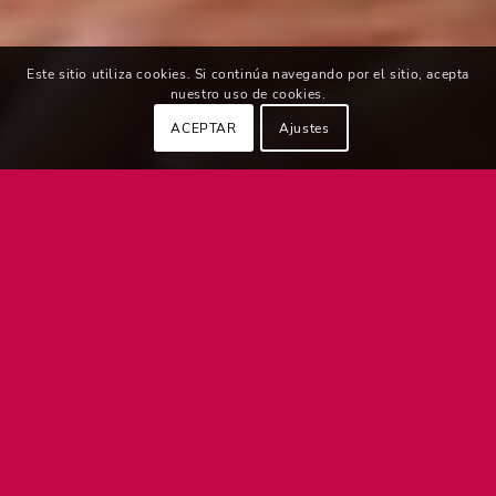
Este sitio utiliza cookies. Si continúa navegando por el sitio, acepta
nuestro uso de cookies.
ACEPTAR
Ajustes
Descubre cómo lo
hacemos en realidad
Estamos especializados en ayudar a nuestros
clientes en optimizar sus procesos y mejorar su